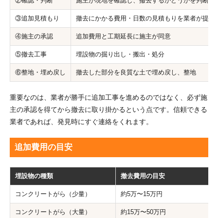
②確認・判断
施主が現地を確認し、撤去するかどうかを判断
③追加見積もり
撤去にかかる費用・日数の見積もりを業者が提示
④施主の承認
追加費用と工期延長に施主が同意
⑤撤去工事
埋設物の掘り出し・搬出・処分
⑥整地・埋め戻し
撤去した部分を良質な土で埋め戻し、整地
重要なのは、業者が勝手に追加工事を進めるのではなく、必ず施
主の承認を得てから撤去に取り掛かるという点です。信頼できる
業者であれば、発見時にすぐ連絡をくれます。
追加費用の目安
埋設物の種類
撤去費用の目安
コンクリートがら（少量）
約5万〜15万円
コンクリートがら（大量）
約15万〜50万円