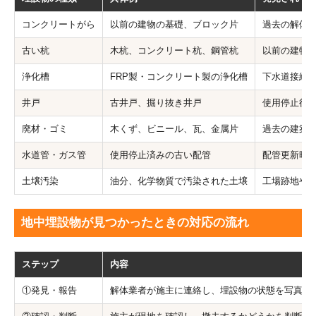
コンクリートがら
以前の建物の基礎、ブロック片
過去の解体
古い杭
木杭、コンクリート杭、鋼管杭
以前の建物
浄化槽
FRP製・コンクリート製の浄化槽
下水道接続
井戸
古井戸、掘り抜き井戸
使用停止後
廃材・ゴミ
木くず、ビニール、瓦、金属片
過去の建築
水道管・ガス管
使用停止済みの古い配管
配管更新時
土壌汚染
油分、化学物質で汚染された土壌
工場跡地や
地中埋設物が見つかったときの対応の流れ
ステップ
内容
①発見・報告
解体業者が施主に連絡し、埋設物の状態を写真付