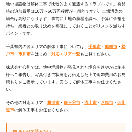
地中埋設物は解体工事で比較的よく遭遇するトラブルです。発見
時の追加費用は10万〜50万円程度が一般的ですが、土壌汚染の
場合は高額になります。事前に土地の履歴を調べ、予算に余裕を
持ち、業者との取り決めを明確にしておくことがリスクを減らす
ポイントです。
千葉県内の各エリアの解体工事については、
千葉市
・
船橋市
・
松
戸市
・
市川市
をはじめ、
対応エリア一覧
もご覧ください。
株式会社心和では、地中埋設物が発見された場合も速やかに施主
様へご報告し、写真付きで状況をお伝えした上で追加費用のお見
積もりをご提示しています。安心して解体工事をお任せくださ
い。
その他の対応エリア：
勝浦市
・
鎌ヶ谷市
・
流山市
・
八街市
・
四街
道市
の解体工事もお任せください。
📖 あわせて読みたい