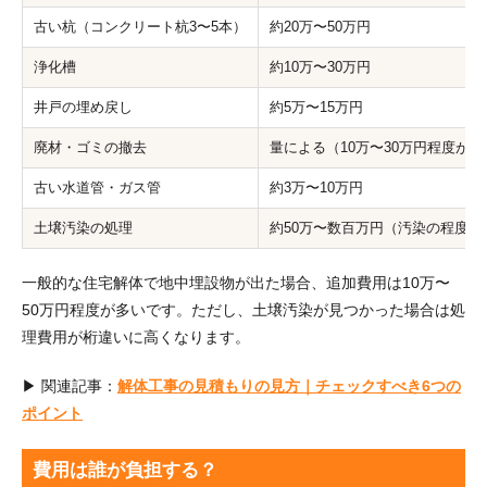
古い杭（コンクリート杭3〜5本）
約20万〜50万円
浄化槽
約10万〜30万円
井戸の埋め戻し
約5万〜15万円
廃材・ゴミの撤去
量による（10万〜30万円程度が多
古い水道管・ガス管
約3万〜10万円
土壌汚染の処理
約50万〜数百万円（汚染の程度に
一般的な住宅解体で地中埋設物が出た場合、追加費用は10万〜
50万円程度が多いです。ただし、土壌汚染が見つかった場合は処
理費用が桁違いに高くなります。
▶ 関連記事：
解体工事の見積もりの見方｜チェックすべき6つの
ポイント
費用は誰が負担する？