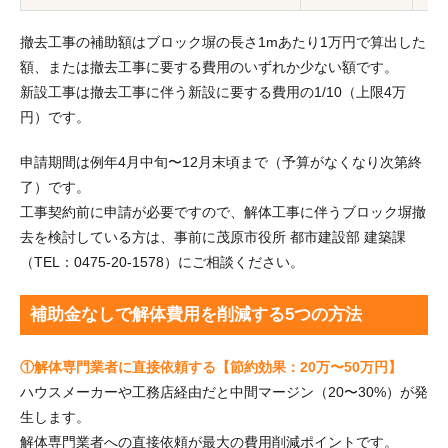
撤去工事の補助額はブロック塀の長さ1mあたり1万円で算出した
額、または撤去工事に要する費用のいずれか少ない額です。
新設工事は撤去工事に伴う新設に要する費用の1/10（上限4万
円）です。
申請期間は例年4月中旬〜12月末頃まで（予算がなくなり次第終
了）です。
工事契約前に申請が必要ですので、解体工事に伴うブロック塀撤
去を検討している方は、事前に茂原市役所 都市建設部 建築課
（TEL：0475-20-1578）にご相談ください。
補助金なしで解体費用を削減する5つの方法
①解体専門業者に直接依頼する【節約効果：20万〜50万円】
ハウスメーカーや工務店経由だと中間マージン（20〜30%）が発
生します。
解体専門業者への直接依頼が最大の費用削減ポイントです。