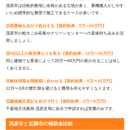
茂原市は比較的敷地に余裕がある立地が多く、重機搬入がしやす
いため標準的な費用で施工できるケースが多いです。
②残置物を自分で処分する【節約効果：5万〜20万円】
茂原市の粗大ごみ収集やクリーンセンターへの直接持ち込みを活
用しましょう。
③3社以上の相見積もりを取る【節約効果：10万〜30万円】
同じ建物でも業者によって20万〜50万円の差が出ることは珍し
くありません。
④解体時期を閑散期に合わせる【節約効果：5万〜15万円】
12月〜3月の繁忙期を避けると費用を抑えやすくなります。
⑤建物滅失登記を自分で行う【節約効果：3万〜5万円】
千葉地方法務局 茂原支局に自分で申請すれば実費のみです。
茂原市と近隣市の補助金比較