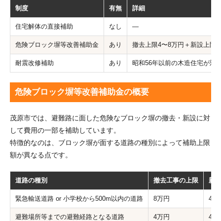
制度
有無
詳細
住宅解体の直接補助
なし
—
危険ブロック塀等改善補助金
あり
撤去上限4〜8万円＋新設上限
耐震改修補助
あり
昭和56年以前の木造住宅が対
危険ブロック塀等改善補助金の概要
茂原市では、避難路に面した危険なブロック塀の撤去・新設に対
して費用の一部を補助しています。
特徴的なのは、ブロック塀が面する道路の種別によって補助上限
額が異なる点です。
道路の種別
撤去工事の上限
新
緊急輸送道路 or 小学校から500m以内の道路
8万円
4万
避難場所等までの避難経路となる道路
4万円
4万