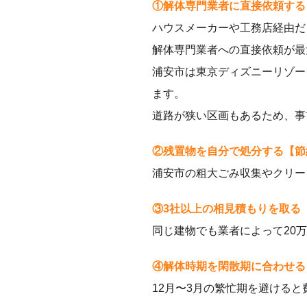
①解体専門業者に直接依頼する【
ハウスメーカーや工務店経由だ
解体専門業者への直接依頼が最
浦安市は東京ディズニーリゾー
ます。
道路が狭い区画もあるため、事
②残置物を自分で処分する【節
浦安市の粗大ごみ収集やクリー
③3社以上の相見積もりを取る【
同じ建物でも業者によって20
④解体時期を閑散期に合わせる
12月〜3月の繁忙期を避ける