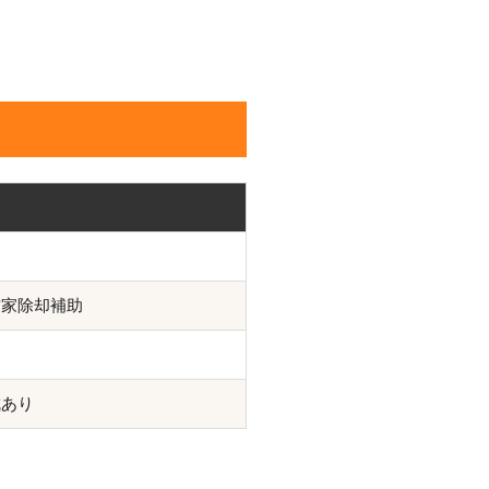
空家除却補助
り
成あり