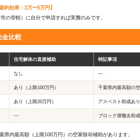
節約効果：3万〜5万円】
安市の管轄）に自分で申請すれば実費のみです。
助金比較
住宅解体の直接補助
特記事項
なし
—
あり（上限100万円）
千葉県内最高額の
あり（上限20万円）
アスベスト助成あ
—
ブロック塀撤去助
葉県内最高額（上限100万円）の空家除却補助があります。