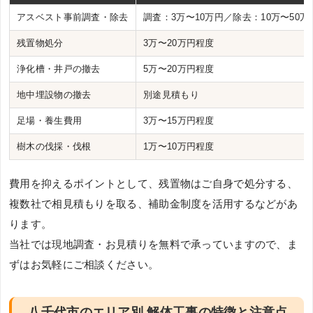
アスベスト事前調査・除去
調査：3万〜10万円／除去：10万〜50万
残置物処分
3万〜20万円程度
浄化槽・井戸の撤去
5万〜20万円程度
地中埋設物の撤去
別途見積もり
足場・養生費用
3万〜15万円程度
樹木の伐採・伐根
1万〜10万円程度
費用を抑えるポイントとして、残置物はご自身で処分する、
複数社で相見積もりを取る、補助金制度を活用するなどがあ
ります。
当社では現地調査・お見積りを無料で承っていますので、ま
ずはお気軽にご相談ください。
八千代市のエリア別 解体工事の特徴と注意点