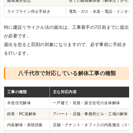
建物滅失登記
全ての建物解体後（解体完了から1
ライフライン停止手続き
電気・ガス・水道・電話・インター
特に建設リサイクル法の届出は、工事着手の7日前までに提出
が必要です。
届出を怠ると罰則の対象になりますので、必ず事前に手続き
を行います。
八千代市で対応している解体工事の種類
工事の種類
主な対応内容
木造住宅解体
一戸建て・長屋・築古住宅の全体解体
鉄骨・RC造解体
アパート・店舗・事務所ビル・工場の解体
内装解体・原状回復
店舗・テナント・オフィスの内装撤去（スケ