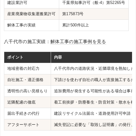
建設業許可
千葉県知事許可（般-4）第52265号
産業廃棄物収集運搬業許可
第175873号
解体工事の実績
累計500件以上
八千代市の施工実績：
解体工事の施工事例を見る
ポイント
内容
地域密着の対応力
八千代市内の道路状況・近隣環境を熟知した
自社施工・適正価格
下請けを使わず自社の職人が直接施工するた
透明性の高い見積もり
追加費用が発生する可能性がある場合は事前
近隣配慮の徹底
着工前挨拶・防塵養生・防音対策・散水を標
届出手続きの代行
建設リサイクル法届出・道路使用許可申請・
アフターサポート
滅失登記に必要な「取毀し証明書」の発行、