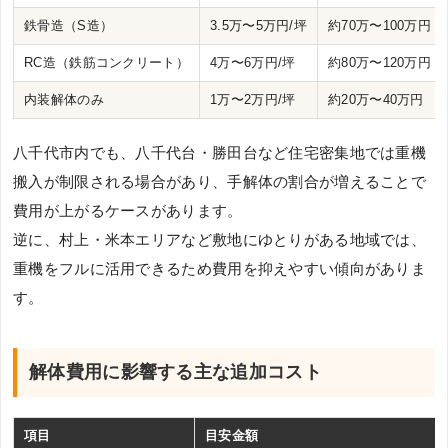
鉄骨造（S造）
3.5万〜5万円/坪
約70万〜100万円
RC造（鉄筋コンクリート）
4万〜6万円/坪
約80万〜120万円
内装解体のみ
1万〜2万円/坪
約20万〜40万円
八千代市内でも、八千代台・勝田台など住宅密集地では重機
搬入が制限される場合があり、手解体の割合が増えることで
費用が上がるケースがあります。
逆に、村上・米本エリアなど敷地にゆとりがある地域では、
重機をフルに活用できるため費用を抑えやすい傾向がありま
す。
解体費用に影響する主な追加コスト
項目
目安金額