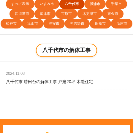
すべて表示
いすみ市
八千代市
勝浦市
千葉市
四街道市
富津市
市原市
木更津市
東金市
松戸市
流山市
浦安市
習志野市
船橋市
茂原市
八千代市の解体工事
2024.11.08
八千代市 勝田台の解体工事 戸建20坪 木造住宅