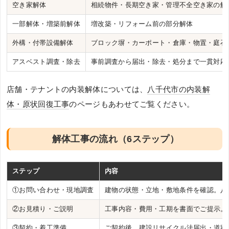
空き家解体
相続物件・長期空き家・管理不全空き家の解
一部解体・増築前解体
増改築・リフォーム前の部分解体
外構・付帯設備解体
ブロック塀・カーポート・倉庫・物置・庭石
アスベスト調査・除去
事前調査から届出・除去・処分まで一貫対応
店舗・テナントの内装解体については、
八千代市の内装解
体・原状回復工事
のページもあわせてご覧ください。
解体工事の流れ（6ステップ）
ステップ
内容
①お問い合わせ・現地調査
建物の状態・立地・敷地条件を確認。八
②お見積り・ご説明
工事内容・費用・工期を書面でご提示。
③契約・着工準備
ご契約後、建設リサイクル法届出・道路