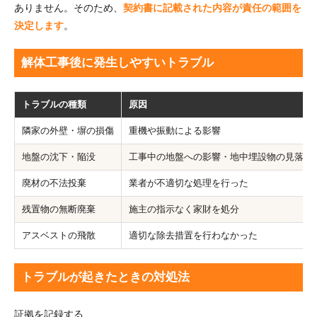
ありません。そのため、
契約書に記載された内容が責任の範囲を
決定します
。
解体工事後に発生しやすいトラブル
トラブルの種類
原因
隣家の外壁・塀の損傷
重機や振動による影響
地盤の沈下・陥没
工事中の地盤への影響・地中埋設物の見落と
廃材の不法投棄
業者が不適切な処理を行った
残置物の無断廃棄
施主の指示なく家財を処分
アスベストの飛散
適切な除去措置を行わなかった
トラブルが起きたときの対処法
証拠を記録する