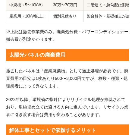
中規模（5〜10kW）
30万〜70万円
二階建て・急勾配は割増
産業用（10kW以上）
個別見積もり
架台解体・基礎撤去が加わ
※上記は撤去作業費のみ。廃棄処分費・パワーコンディショナー
撤去費が別途かかります。
太陽光パネルの廃棄費用
撤去したパネルは「産業廃棄物」として適正処理が必要です。廃
棄費用の目安は1枚あたり500〜3,000円ですが、枚数・種類・処
理業者によって異なります。
2023年以降、環境省の指針によりリサイクル処理が推奨されて
おり、単純埋め立ては避ける方向に進んでいます。リサイクル業
者に引き渡す場合は費用が変わることがあります。
解体工事とセットで依頼するメリット