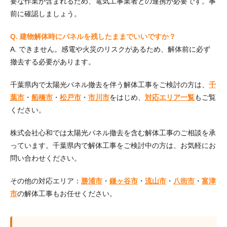
要な作業が含まれるため、電気工事業者との連携が必要です。事
前に確認しましょう。
Q. 建物解体時にパネルを残したままでいいですか？
A. できません。感電や火災のリスクがあるため、解体前に必ず
撤去する必要があります。
千葉県内で太陽光パネル撤去を伴う解体工事をご検討の方は、
千
葉市
・
船橋市
・
松戸市
・
市川市
をはじめ、
対応エリア一覧
もご覧
ください。
株式会社心和では太陽光パネル撤去を含む解体工事のご相談を承
っています。千葉県内で解体工事をご検討中の方は、お気軽にお
問い合わせください。
その他の対応エリア：
勝浦市
・
鎌ヶ谷市
・
流山市
・
八街市
・
富津
市
の解体工事もお任せください。