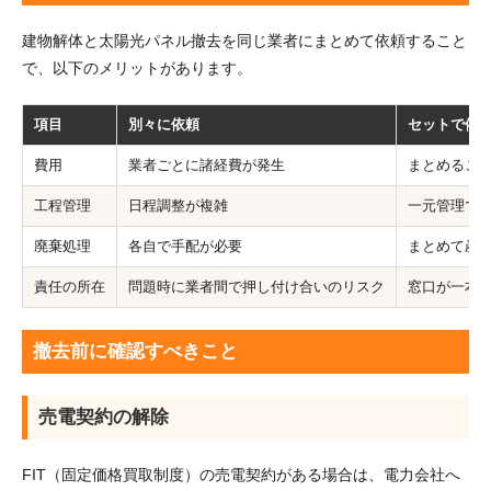
建物解体と太陽光パネル撤去を同じ業者にまとめて依頼すること
で、以下のメリットがあります。
項目
別々に依頼
セットで依
費用
業者ごとに諸経費が発生
まとめるこ
工程管理
日程調整が複雑
一元管理で
廃棄処理
各自で手配が必要
まとめて産
責任の所在
問題時に業者間で押し付け合いのリスク
窓口が一本
撤去前に確認すべきこと
売電契約の解除
FIT（固定価格買取制度）の売電契約がある場合は、電力会社へ