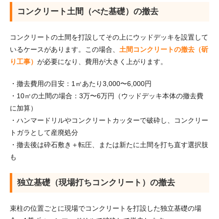
コンクリート土間（べた基礎）の撤去
コンクリートの土間を打設してその上にウッドデッキを設置して
いるケースがあります。この場合、
土間コンクリートの撤去（斫
り工事）
が必要になり、費用が大きく上がります。
・撤去費用の目安：1㎡あたり3,000〜6,000円
・10㎡の土間の場合：3万〜6万円（ウッドデッキ本体の撤去費
に加算）
・ハンマードリルやコンクリートカッターで破砕し、コンクリー
トガラとして産廃処分
・撤去後は砕石敷き＋転圧、または新たに土間を打ち直す選択肢
も
独立基礎（現場打ちコンクリート）の撤去
束柱の位置ごとに現場でコンクリートを打設した独立基礎の場