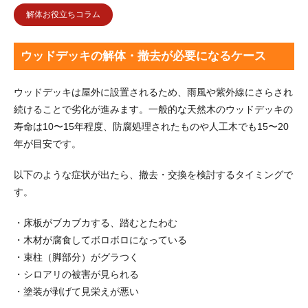
解体お役立ちコラム
ウッドデッキの解体・撤去が必要になるケース
ウッドデッキは屋外に設置されるため、雨風や紫外線にさらされ
続けることで劣化が進みます。一般的な天然木のウッドデッキの
寿命は10〜15年程度、防腐処理されたものや人工木でも15〜20
年が目安です。
以下のような症状が出たら、撤去・交換を検討するタイミングで
す。
・床板がブカブカする、踏むとたわむ
・木材が腐食してボロボロになっている
・束柱（脚部分）がグラつく
・シロアリの被害が見られる
・塗装が剥げて見栄えが悪い