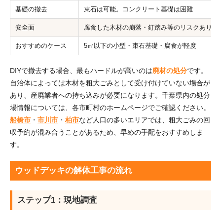
基礎の撤去
束石は可能。コンクリート基礎は困難
安全面
腐食した木材の崩落・釘踏み等のリスクあり
おすすめのケース
5㎡以下の小型・束石基礎・腐食が軽度
DIYで撤去する場合、最もハードルが高いのは
廃材の処分
です。
自治体によっては木材を粗大ごみとして受け付けていない場合が
あり、産廃業者への持ち込みが必要になります。千葉県内の処分
場情報については、各市町村のホームページでご確認ください。
船橋市
・
市川市
・
柏市
など人口の多いエリアでは、粗大ごみの回
収予約が混み合うことがあるため、早めの手配をおすすめしま
す。
ウッドデッキの解体工事の流れ
ステップ1：現地調査