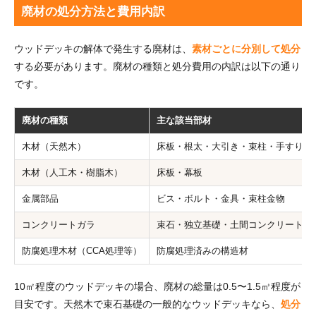
廃材の処分方法と費用内訳
ウッドデッキの解体で発生する廃材は、
素材ごとに分別して処分
する必要があります。廃材の種類と処分費用の内訳は以下の通り
です。
廃材の種類
主な該当部材
木材（天然木）
床板・根太・大引き・束柱・手すり
木材（人工木・樹脂木）
床板・幕板
金属部品
ビス・ボルト・金具・束柱金物
コンクリートガラ
束石・独立基礎・土間コンクリート
防腐処理木材（CCA処理等）
防腐処理済みの構造材
10㎡程度のウッドデッキの場合、廃材の総量は0.5〜1.5㎥程度が
目安です。天然木で束石基礎の一般的なウッドデッキなら、
処分