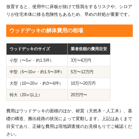
放置すると、使用中に床板が抜けて怪我をするリスクや、シロア
リが住宅本体に移る危険性もあるため、早めの対処が重要です。
ウッドデッキの解体費用の相場
ウッドデッキのサイズ
業者依頼の費用目安
小型（〜5㎡・約1.5坪）
3万〜6万円
中型（5〜10㎡・約1.5〜3坪）
5万〜12万円
大型（10〜20㎡・約3〜6坪）
10万〜20万円
特大（20㎡以上）
20万円〜
費用はウッドデッキの面積のほか、材質（天然木・人工木）、基
礎の構造、搬出経路の状況によって変動します。上記はあくまで
目安であり、正確な費用は現地調査後のお見積もりでご確認くだ
さい。