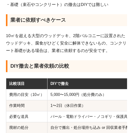
・基礎（束石やコンクリート）の撤去はDIYでは難しい
業者に依頼すべきケース
10㎡を超える大型のウッドデッキ、2階バルコニーに設置された
ウッドデッキ、腐食がひどく安全に解体できないもの、コンクリ
ート基礎がある場合は、業者に依頼するのが安全です。
DIY撤去と業者依頼の比較
比較項目
DIYで撤去
費用の目安（10㎡）
5,000〜15,000円（処分費のみ）
作業時間
1〜2日（休日作業）
必要な道具
バール・電動ドライバー・ノコギリ・保護具（
廃材の処分
自分で搬出・処分場持ち込み or 回収業者手配