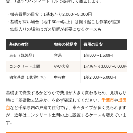
合、1基ずつハンマードリルで破砕して撤去します。
・撤去費用の目安：1基あたり2,000〜5,000円
・基礎が深い場合（地中30cm以上）は掘り起こし作業が追加
・鉄筋入りの場合はガス切断が必要になるケースも
基礎の種類
撤去の難易度
費用の目安
束石（既製品）
容易
1個500〜1,500円
コンクリート土間
やや大変
1㎡あたり3,000〜6,000円
独立基礎（現場打ち）
中程度
1基2,000〜5,000円
基礎まで撤去するかどうかで費用が大きく変わるため、見積もり
時に「基礎撤去込みか」を必ず確認してください。
千葉市
や
成田
市
など千葉県内の戸建て住宅では、束石タイプが多く見られます
が、近年はコンクリート土間の上に設置するケースも増えていま
す。