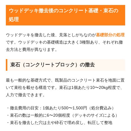
ウッドデッキ撤去後のコンクリート基礎・束石の
処理
ウッドデッキを撤去した後、見落としがちなのが
基礎部分の処理
です。ウッドデッキの基礎構造は大きく3種類あり、それぞれ撤
去方法と費用が異なります。
束石（コンクリートブロック）の撤去
最も一般的な基礎方式で、既製品のコンクリート束石を地面に置
いて束柱を載せる構造です。束石は1個あたり10〜20kg程度で、
人力で撤去できます。
・撤去費用の目安：1個あたり500〜1,500円（処分費込み）
・束石の数は一般的に6〜20個程度（デッキのサイズによる）
・束石を撤去した穴は土や砕石で埋め戻し、転圧して整地