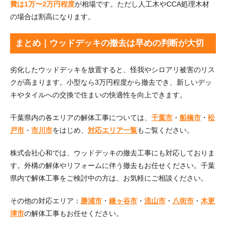
費は1万〜2万円程度
が相場です。ただし人工木やCCA処理木材
の場合は割高になります。
まとめ｜ウッドデッキの撤去は早めの判断が大切
劣化したウッドデッキを放置すると、怪我やシロアリ被害のリス
クが高まります。小型なら3万円程度から撤去でき、新しいデッ
キやタイルへの交換で住まいの快適性を向上できます。
千葉県内の各エリアの解体工事については、
千葉市
・
船橋市
・
松
戸市
・
市川市
をはじめ、
対応エリア一覧
もご覧ください。
株式会社心和では、ウッドデッキの撤去工事にも対応しておりま
す。外構の解体やリフォームに伴う撤去もお任せください。千葉
県内で解体工事をご検討中の方は、お気軽にご相談ください。
その他の対応エリア：
勝浦市
・
鎌ヶ谷市
・
流山市
・
八街市
・
木更
津市
の解体工事もお任せください。