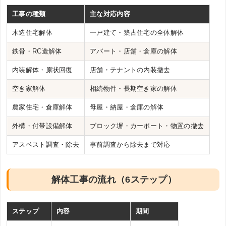
工事の種類
主な対応内容
木造住宅解体
一戸建て・築古住宅の全体解体
鉄骨・RC造解体
アパート・店舗・倉庫の解体
内装解体・原状回復
店舗・テナントの内装撤去
空き家解体
相続物件・長期空き家の解体
農家住宅・倉庫解体
母屋・納屋・倉庫の解体
外構・付帯設備解体
ブロック塀・カーポート・物置の撤去
アスベスト調査・除去
事前調査から除去まで対応
解体工事の流れ（6ステップ）
ステップ
内容
期間