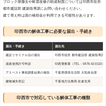
ブロック塀撤去や耐震改修の助成制度については印西市役所
都市建設部 建築指導課にお問い合わせください。
建て替え時は国の補助金が利用できる可能性があります。
印西市の解体工事に必要な届出・手続き
届出・手続き
届出先
建設リサイクル法の届出
印西市役所 都市建設部 建築指導課
道路使用許可申請
印西警察署（TEL：0476-42-0110）
アスベスト事前調査結果の報告
千葉県環境生活部 大気保全課
建物滅失登記
千葉地方法務局 佐倉支局
印西市で対応している解体工事の種類