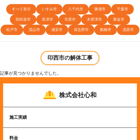
すべて表示
いすみ市
八千代市
勝浦市
千葉市
四街道市
富津市
市原市
木更津市
東金市
松戸市
流山市
浦安市
習志野市
船橋市
茂原市
印西市の解体工事
記事が見つかりませんでした。
株式会社心和
施工実績
料金