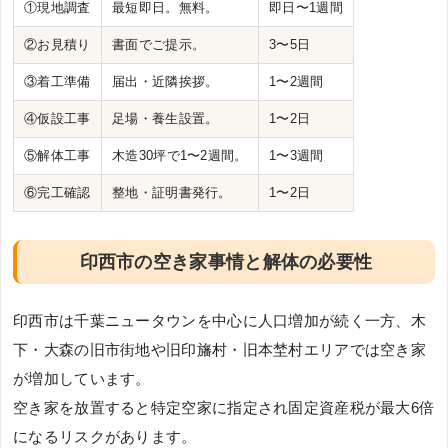
①現地調査
最短即日。無料。
即日〜1週間
②お見積り
書面でご提示。
3〜5日
③着工準備
届出・近隣挨拶。
1〜2週間
④仮設工事
足場・養生設置。
1〜2日
⑤解体工事
木造30坪で1〜2週間。
1〜3週間
⑥完工確認
整地・証明書発行。
1〜2日
印西市の空き家事情と解体の必要性
印西市は千葉ニュータウンを中心に人口増加が続く一方、木
下・大森の旧市街地や旧印旛村・旧本埜村エリアでは空き家
が増加しています。
空き家を放置すると特定空家に指定され固定資産税が最大6倍
になるリスクがあります。